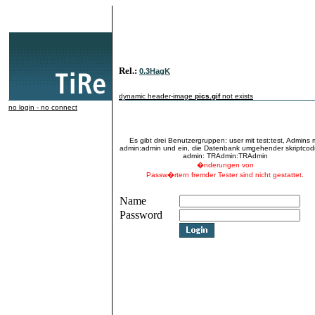
Rel.:
0.3HagK
dynamic header-image
pics.gif
not exists
no login - no connect
Es gibt drei Benutzergruppen: user mit test:test, Admins m
admin:admin und ein, die Datenbank umgehender skriptcodi
admin: TRAdmin:TRAdmin
�nderungen von
Passw�rtern fremder Tester sind nicht gestattet.
Name
Password